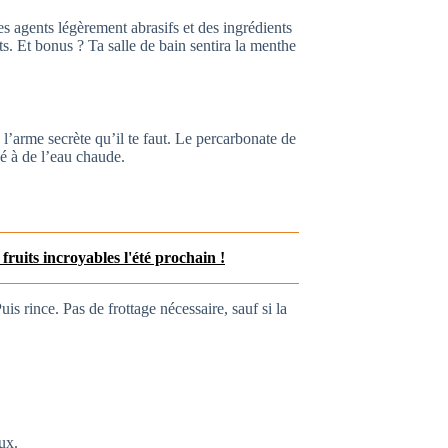
es agents légèrement abrasifs et des ingrédients
ints. Et bonus ? Ta salle de bain sentira la menthe
e l’arme secrète qu’il te faut. Le percarbonate de
é à de l’eau chaude.
 fruits incroyables l'été prochain !
is rince. Pas de frottage nécessaire, sauf si la
aux.