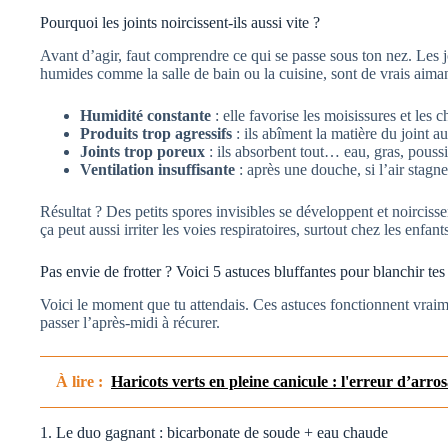
Pourquoi les joints noircissent-ils aussi vite ?
Avant d’agir, faut comprendre ce qui se passe sous ton nez. Les jo
humides comme la salle de bain ou la cuisine, sont de vrais aiman
Humidité constante
: elle favorise les moisissures et les
Produits trop agressifs
: ils abîment la matière du joint au
Joints trop poreux
: ils absorbent tout… eau, gras, poussi
Ventilation insuffisante
: après une douche, si l’air stagne
Résultat ? Des petits spores invisibles se développent et noircissen
ça peut aussi irriter les voies respiratoires, surtout chez les enfant
Pas envie de frotter ? Voici 5 astuces bluffantes pour blanchir tes 
Voici le moment que tu attendais. Ces astuces fonctionnent vrai
passer l’après-midi à récurer.
À lire :
Haricots verts en pleine canicule : l'erreur d’arros
1. Le duo gagnant : bicarbonate de soude + eau chaude