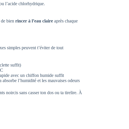
u l’acide chlorhydrique.
.
s de bien
rincer à l’eau claire
après chaque
xes simples peuvent t’éviter de tout
lette suffit)
MC
apide avec un chiffon humide suffit
ça absorbe l’humidité et les mauvaises odeurs
ts noircis sans casser ton dos ou ta tirelire. À