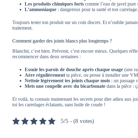
Les produits chimiques forts
comme l’eau de javel pure o
L’ammoniaque
: dangereux pour ta santé et ton carrelage
Toujours tester ton produit sur un coin discret. Et n’oublie jamai
traitement.
Comment garder des joints blancs plus longtemps ?
Blanchir, c’est bien. Prévenir, c’est encore mieux. Quelques réfle
recommencer dans deux semaines :
Essuie les parois de douche après chaque usage
(une rac
Aère régulièrement
ta pièce, ou pense à installer une V
Nettoie légèrement tes joints chaque mois
: un passage r
Mets une coupelle avec du bicarbonate
dans la pièce : 
Et voilà, tu connais maintenant les secrets pour dire adieu aux join
toi les carrelages éclatants, sans huile de coude !
5/5 - (8 votes)