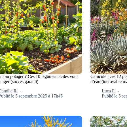
nt au potager ? Ces 10 légumes faciles vont
Canicule : ces 12 pl
anger (succès garanti)
d’eau (incroyable ma
Camille R.
Luca P.
Publié le 5 septembre 2025 à 17h45
Publié le 5 s