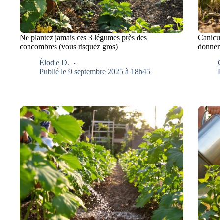
Ne plantez jamais ces 3 légumes près des
Canic
concombres (vous risquez gros)
donner 
Élodie D.
Publié le 9 septembre 2025 à 18h45