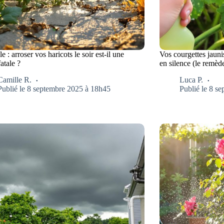
e : arroser vos haricots le soir est-il une
Vos courgettes jaun
fatale ?
en silence (le remède
Camille R.
Luca P.
Publié le 8 septembre 2025 à 18h45
Publié le 8 s