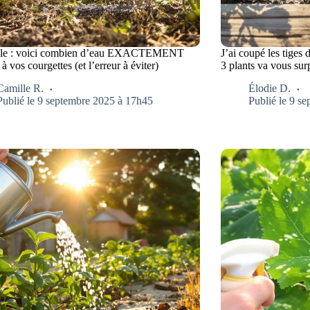
ule : voici combien d’eau EXACTEMENT
J’ai coupé les tiges d
à vos courgettes (et l’erreur à éviter)
3 plants va vous sur
Camille R.
Élodie D.
Publié le 9 septembre 2025 à 17h45
Publié le 9 s