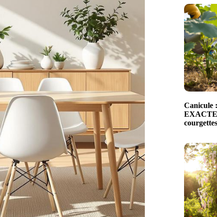
Canicule 
EXACTEM
courgettes