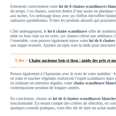
Entretenir correctement votre
lot de 6 chaises scandinaves bla
du temps. Ces chaises, souvent dotées d’une assise en plastique ri
aux taches. Un nettoyage doux avec un chiffon microfibre humide e
salissures quotidiennes. Évitez les produits abrasifs qui pourraient
Côté aménagement, le
lot 6 chaise scandinave
offre de nombreus
table en bois clair ou en verre, ces chaises créent une ambiance
l’ensemble, vous pouvez également mixer votre
lot de 6 chaise
une nappe texturée. Ajoutez un tapis sous la table pour structurer
À lire :
Chaise ancienne bois et tissu : guide des prix et mo
Pensez également à l’harmonie avec le reste de votre mobilier : b
en rotin et touches végétales renforcent l’esprit scandinave dans 
en réalisant un entretien régulier, votre
chaise scandinave blanch
contemporaine pendant de longues années.
En conclusion, choisir un
lot de 6 chaises scandinaves blanche
fonctionnalité. En tenant compte des critères de sélection, en com
quelques conseils pratiques, vous êtes sûr de faire un achat malin