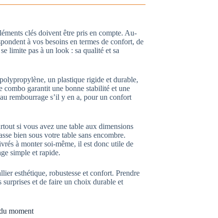
éléments clés doivent être pris en compte. Au-
espondent à vos besoins en termes de confort, de
se limite pas à un look : sa qualité et sa
n polypropylène, un plastique rigide et durable,
e combo garantit une bonne stabilité et une
au rembourrage s’il y en a, pour un confort
surtout si vous avez une table aux dimensions
sse bien sous votre table sans encombre.
rés à monter soi-même, il est donc utile de
ge simple et rapide.
llier esthétique, robustesse et confort. Prendre
 surprises et de faire un choix durable et
s du moment