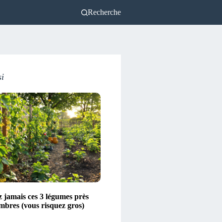
Recherche
si
z jamais ces 3 légumes près
mbres (vous risquez gros)