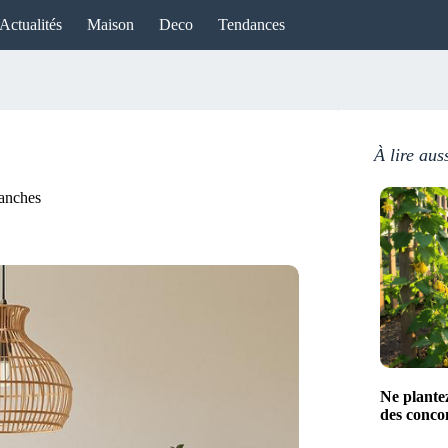
Actualités
Maison
Deco
Tendances
À lire aus
lanches
Ne plante
des conco