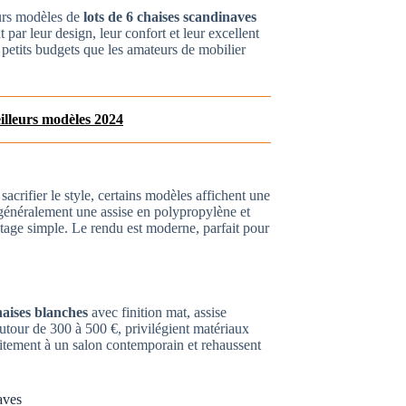
eurs modèles de
lots de 6 chaises scandinaves
par leur design, leur confort et leur excellent
s petits budgets que les amateurs de mobilier
eilleurs modèles 2024
sacrifier le style, certains modèles affichent une
 généralement une assise en polypropylène et
ontage simple. Le rendu est moderne, parfait pour
haises blanches
avec finition mat, assise
utour de 300 à 500 €, privilégient matériaux
rfaitement à un salon contemporain et rehaussent
aves