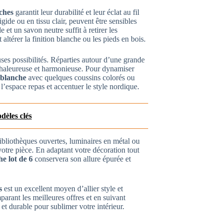
nches
garantit leur durabilité et leur éclat au fil
gide ou en tissu clair, peuvent être sensibles
t un savon neutre suffit à retirer les
 altérer la finition blanche ou les pieds en bois.
es possibilités. Réparties autour d’une grande
 chaleureuse et harmonieuse. Pour dynamiser
s blanche
avec quelques coussins colorés ou
 l’espace repas et accentuer le style nordique.
dèles clés
ibliothèques ouvertes, luminaires en métal ou
votre pièce. En adaptant votre décoration tout
e lot de 6
conservera son allure épurée et
s
est un excellent moyen d’allier style et
parant les meilleures offres et en suivant
 et durable pour sublimer votre intérieur.