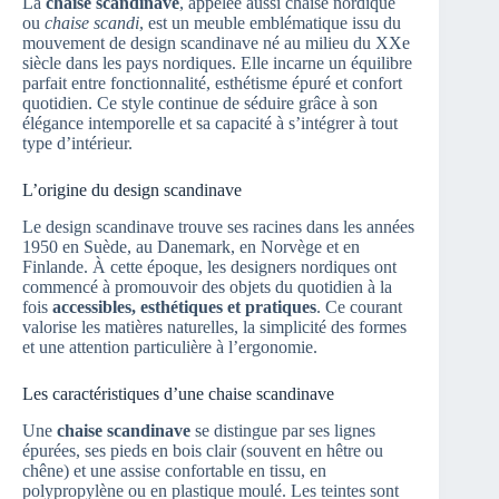
La
chaise scandinave
, appelée aussi chaise nordique
ou
chaise scandi
, est un meuble emblématique issu du
mouvement de design scandinave né au milieu du XXe
siècle dans les pays nordiques. Elle incarne un équilibre
parfait entre fonctionnalité, esthétisme épuré et confort
quotidien. Ce style continue de séduire grâce à son
élégance intemporelle et sa capacité à s’intégrer à tout
type d’intérieur.
L’origine du design scandinave
Le design scandinave trouve ses racines dans les années
1950 en Suède, au Danemark, en Norvège et en
Finlande. À cette époque, les designers nordiques ont
commencé à promouvoir des objets du quotidien à la
fois
accessibles, esthétiques et pratiques
. Ce courant
valorise les matières naturelles, la simplicité des formes
et une attention particulière à l’ergonomie.
Les caractéristiques d’une chaise scandinave
Une
chaise scandinave
se distingue par ses lignes
épurées, ses pieds en bois clair (souvent en hêtre ou
chêne) et une assise confortable en tissu, en
polypropylène ou en plastique moulé. Les teintes sont