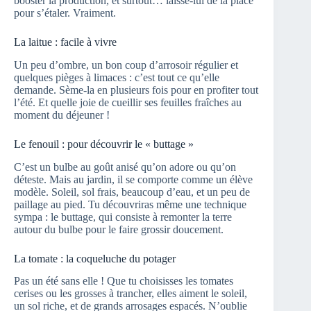
booster la production, et surtout… laisse-lui de la place
pour s’étaler. Vraiment.
La laitue : facile à vivre
Un peu d’ombre, un bon coup d’arrosoir régulier et
quelques pièges à limaces : c’est tout ce qu’elle
demande. Sème-la en plusieurs fois pour en profiter tout
l’été. Et quelle joie de cueillir ses feuilles fraîches au
moment du déjeuner !
Le fenouil : pour découvrir le « buttage »
C’est un bulbe au goût anisé qu’on adore ou qu’on
déteste. Mais au jardin, il se comporte comme un élève
modèle. Soleil, sol frais, beaucoup d’eau, et un peu de
paillage au pied. Tu découvriras même une technique
sympa : le buttage, qui consiste à remonter la terre
autour du bulbe pour le faire grossir doucement.
La tomate : la coqueluche du potager
Pas un été sans elle ! Que tu choisisses les tomates
cerises ou les grosses à trancher, elles aiment le soleil,
un sol riche, et de grands arrosages espacés. N’oublie