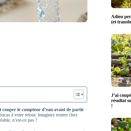
Adieu perg
(et transf
J’ai coupé
résultat s
!
nt couper le compteur d’eau avant de partir
racas à votre retour. Imaginez rentrer chez
éable, n’est-ce pas ?